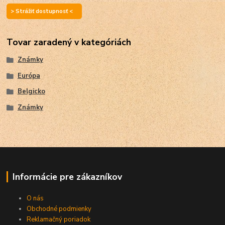
> Strážiť dostupnosť <
Tovar zaradený v kategóriách
Známky
Európa
Belgicko
Známky
Informácie pre zákazníkov
O nás
Obchodné podmienky
Reklamačný poriadok