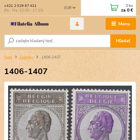
0
ks
+421 2 529 67 411
EUR
za
0 €
(Po - Pia: 10:00 - 17:30)
Menu
Hľadať
Úvod
Známky
1406-1407
1406-1407