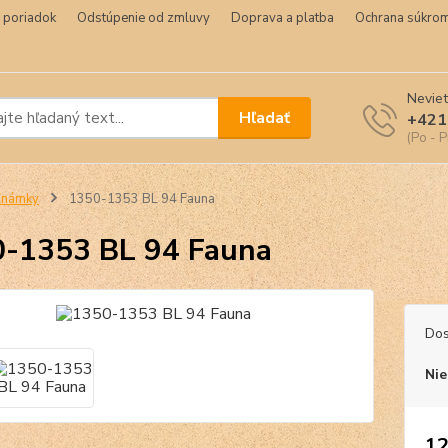
 poriadok
Odstúpenie od zmluvy
Doprava a platba
Ochrana súkrom
Neviet
Hľadať
+421
(Po - P
Známky
1350-1353 BL 94 Fauna
-1353 BL 94 Fauna
Dos
Nie
12