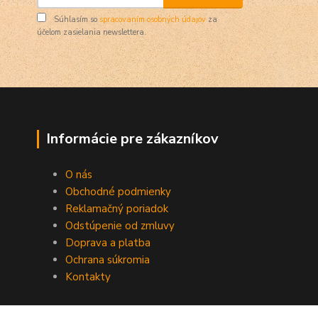
Súhlasím so
spracovaním osobných údajov
za
účelom zasielania newslettera.
Informácie pre zákazníkov
O nás
Obchodné podmienky
Reklamačný poriadok
Odstúpenie od zmluvy
Doprava a platba
Ochrana súkromia
Kontakty