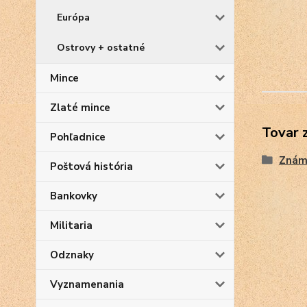
Európa
Ostrovy + ostatné
Mince
Zlaté mince
Tovar 
Pohľadnice
Znám
Poštová história
Bankovky
Militaria
Odznaky
Vyznamenania