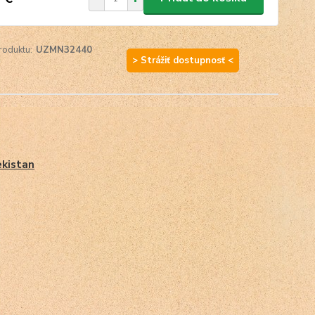
roduktu:
UZMN32440
> Strážiť dostupnosť <
kistan