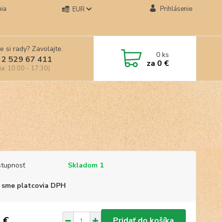
ia
Prihlásenie
EUR
e si rady? Zavolajte.
0
ks
 2 529 67 411
za
0 €
ia: 10:00 - 17:30)
tupnosť
Skladom 1
 sme platcovia DPH
 €
Pridať do košíka