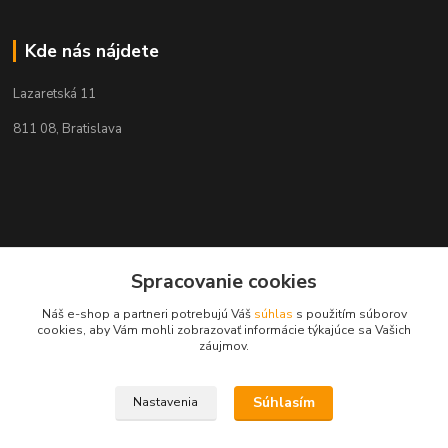
Kde nás nájdete
Lazaretská 11
811 08, Bratislava
Spracovanie cookies
Náš e-shop a partneri potrebujú Váš
súhlas
s použitím súborov
cookies, aby Vám mohli zobrazovať informácie týkajúce sa Vašich
záujmov.
Súhlasím
Nastavenia
Kontakty