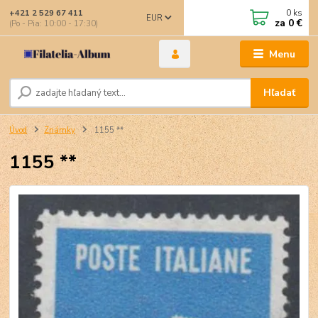
0
ks
+421 2 529 67 411
EUR
za
0 €
(Po - Pia: 10:00 - 17:30)
Menu
Hľadať
Úvod
Známky
1155 **
1155 **