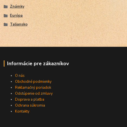
Známky
Európa
Taliansko
Informácie pre zákazníkov
O nás
Obchodné podmienky
Reklamačný poriadok
Odstúpenie od zmluvy
Doprava a platba
Ochrana súkromia
Kontakty