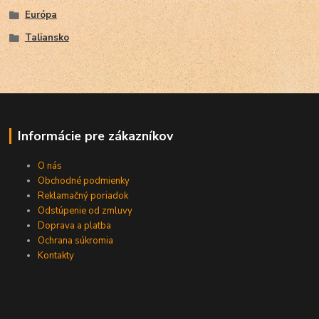
Európa
Taliansko
Informácie pre zákazníkov
O nás
Obchodné podmienky
Reklamačný poriadok
Odstúpenie od zmluvy
Doprava a platba
Ochrana súkromia
Kontakty