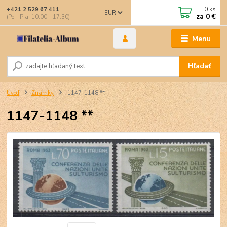
0
ks
+421 2 529 67 411
EUR
za
0 €
(Po - Pia: 10:00 - 17:30)
Menu
Hľadať
Úvod
Známky
1147-1148 **
1147-1148 **