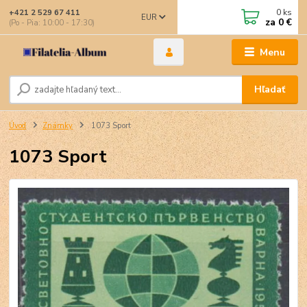
0
ks
+421 2 529 67 411
EUR
za
0 €
(Po - Pia: 10:00 - 17:30)
Menu
Hľadať
Úvod
Známky
1073 Sport
1073 Sport