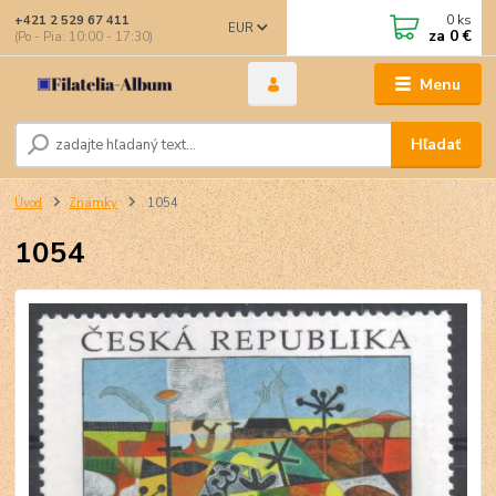
0
ks
+421 2 529 67 411
EUR
za
0 €
(Po - Pia: 10:00 - 17:30)
Menu
Hľadať
Úvod
Známky
1054
1054