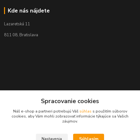
Kde nás nájdete
Lazaretská 11
811 08, Bratislava
Spracovanie cookies
Náš e-shop a partneri potrebujú Váš
súhlas
s použitím súborov
cookies, aby Vám mohli zobrazovať informácie týkajúce sa Vašich
záujmov.
Kontakty
Súhlasím
Nastavenia