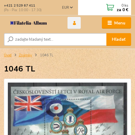
0
ks
+421 2 529 67 411
EUR
za
0 €
(Po - Pia: 10:00 - 17:30)
Menu
Hľadať
Úvod
Známky
1046 TL
1046 TL