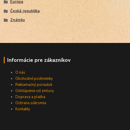
Európa
Česká republika
Známky
Informácie pre zákazníkov
O nás
Obchodné podmienky
Reklamačný poriadok
Odstúpenie od zmluvy
Doprava a platba
Ochrana súkromia
Kontakty