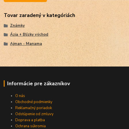
Tovar zaradený v kategóriách
Známky
Ázia + Blízky východ
Ajman - Manama
Informácie pre zákazníkov
O nás
Obchodné podmienky
Reklamačný poriadok
Odstúpenie od zmluvy
Doprava a platba
Ochrana súkromia