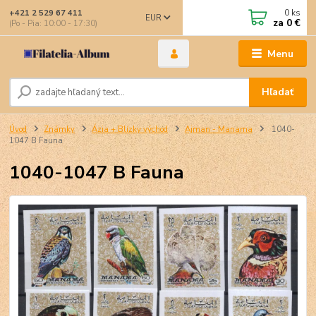
0
ks
+421 2 529 67 411
EUR
za
0 €
(Po - Pia: 10:00 - 17:30)
Menu
Hľadať
Úvod
Známky
Ázia + Blízky východ
Ajman - Manama
1040-
1047 B Fauna
1040-1047 B Fauna