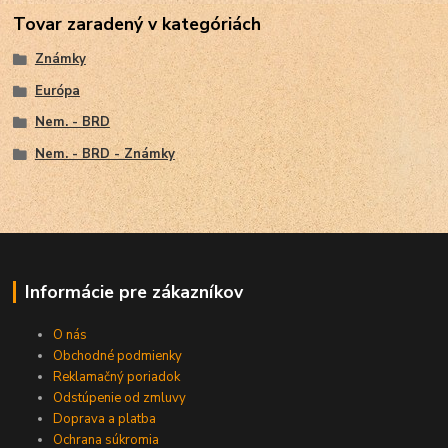
Tovar zaradený v kategóriách
Známky
Európa
Nem. - BRD
Nem. - BRD - Známky
Informácie pre zákazníkov
O nás
Obchodné podmienky
Reklamačný poriadok
Odstúpenie od zmluvy
Doprava a platba
Ochrana súkromia