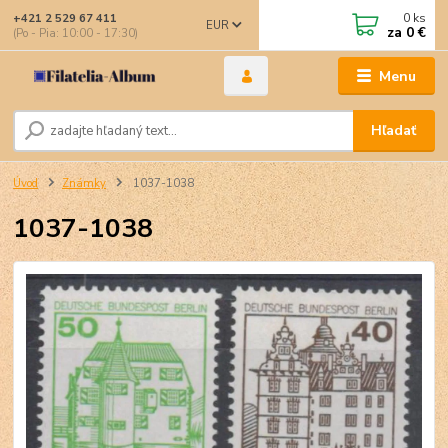
0
ks
+421 2 529 67 411
EUR
za
0 €
(Po - Pia: 10:00 - 17:30)
Menu
Hľadať
Úvod
Známky
1037-1038
1037-1038