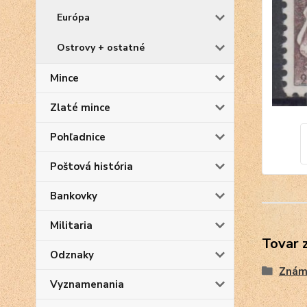
Európa
Ostrovy + ostatné
Mince
Zlaté mince
Pohľadnice
Poštová história
Bankovky
Militaria
Tovar 
Odznaky
Znám
Vyznamenania