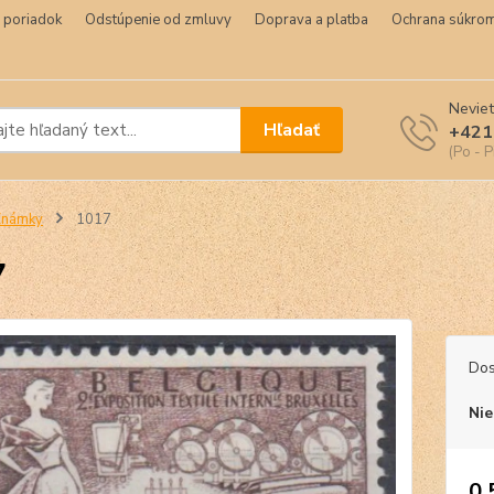
 poriadok
Odstúpenie od zmluvy
Doprava a platba
Ochrana súkrom
Neviet
Hľadať
+421
(Po - P
Známky
1017
7
Dos
Nie
0,