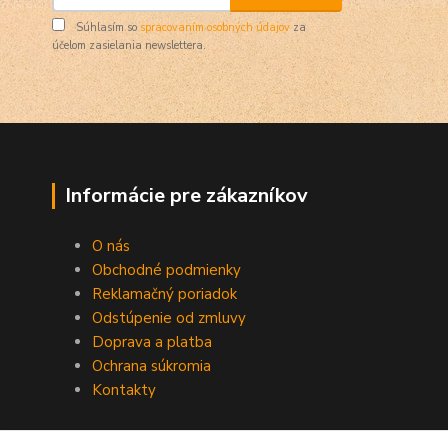
Súhlasím so
spracovaním osobných údajov
za
účelom zasielania newslettera.
Informácie pre zákazníkov
O nás
Obchodné podmienky
Reklamačný poriadok
Odstúpenie od zmluvy
Doprava a platba
Ochrana súkromia
Kontakty