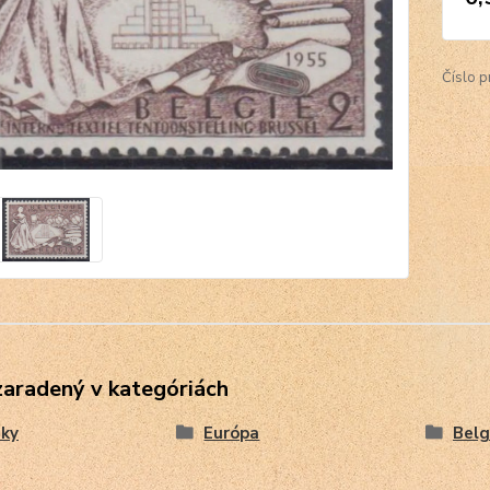
Číslo p
zaradený v kategóriách
ky
Európa
Belg