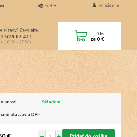
ia
Prihlásenie
EUR
e si rady? Zavolajte.
0
ks
 2 529 67 411
za
0 €
ia: 10:00 - 17:30)
tupnosť
Skladom 1
 sme platcovia DPH
50 €
Pridať do košíka