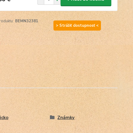
roduktu:
BEMN32381
> Strážiť dostupnosť <
icko
Známky