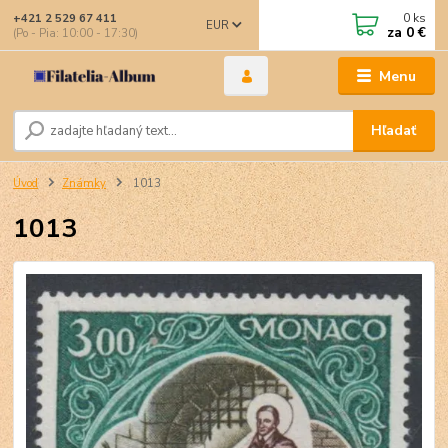
0
ks
+421 2 529 67 411
EUR
za
0 €
(Po - Pia: 10:00 - 17:30)
Menu
Hľadať
Úvod
Známky
1013
1013