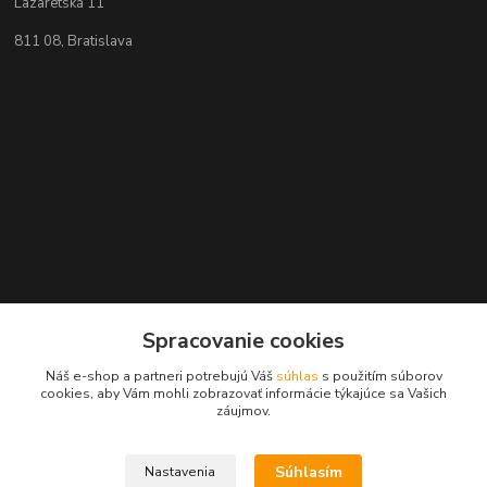
Lazaretská 11
811 08, Bratislava
Spracovanie cookies
Kontakty
Náš e-shop a partneri potrebujú Váš
súhlas
s použitím súborov
cookies, aby Vám mohli zobrazovať informácie týkajúce sa Vašich
záujmov.
+421 2 529 67 411
(Po - Pia: 10:00 - 17:30)
Súhlasím
Nastavenia