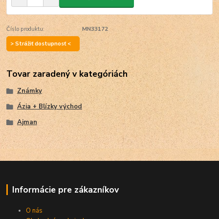
Číslo produktu:
MN33172
> Strážiť dostupnosť <
Tovar zaradený v kategóriách
Známky
Ázia + Blízky východ
Ajman
Informácie pre zákazníkov
O nás