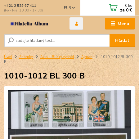
0
ks
+421 2 529 67 411
EUR
za
0 €
(Po - Pia: 10:00 - 17:30)
Menu
Hľadať
Úvod
Známky
Ázia + Blízky východ
Ajman
1010-1012 BL 300
B
1010-1012 BL 300 B