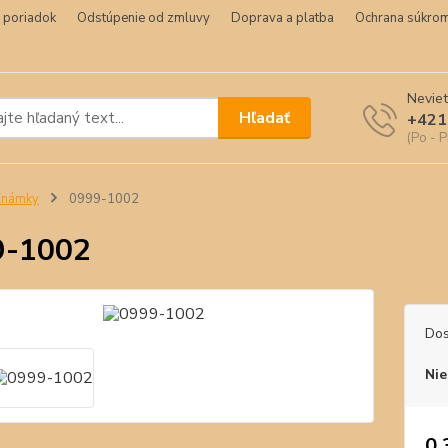
 poriadok
Odstúpenie od zmluvy
Doprava a platba
Ochrana súkrom
Neviet
Hľadať
+421
(Po - P
Známky
0999-1002
9-1002
Dos
Nie
0,