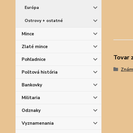
Európa
Ostrovy + ostatné
Mince
Zlaté mince
Tovar 
Pohľadnice
Znám
Poštová história
Bankovky
Militaria
Odznaky
Vyznamenania