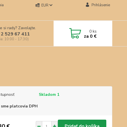
ia
Prihlásenie
EUR
e si rady? Zavolajte.
0
ks
 2 529 67 411
za
0 €
ia: 10:00 - 17:30)
tupnosť
Skladom 1
 sme platcovia DPH
30 €
Pridať do košíka