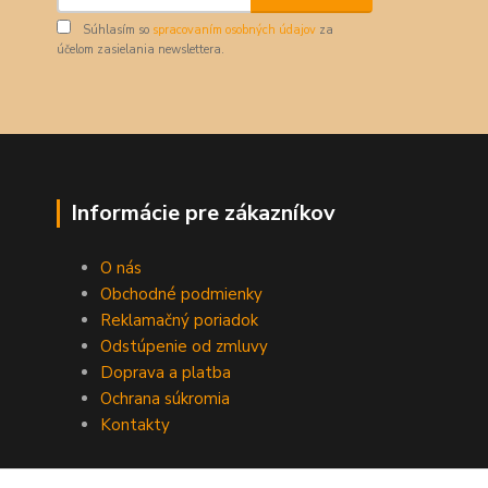
Súhlasím so
spracovaním osobných údajov
za
účelom zasielania newslettera.
Informácie pre zákazníkov
O nás
Obchodné podmienky
Reklamačný poriadok
Odstúpenie od zmluvy
Doprava a platba
Ochrana súkromia
Kontakty