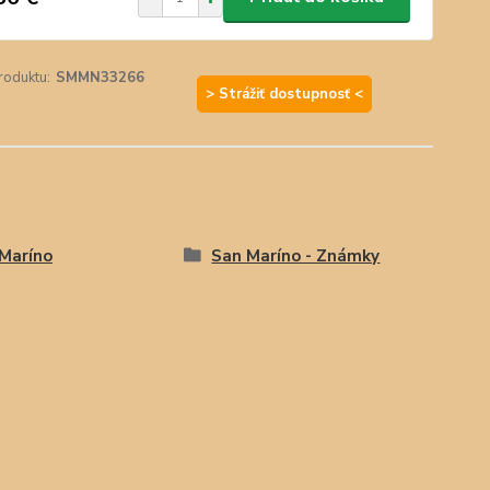
roduktu:
SMMN33266
> Strážiť dostupnosť <
Maríno
San Maríno - Známky