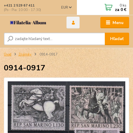
0
ks
+421 2 529 67 411
EUR
za
0 €
(Po - Pia: 10:00 - 17:30)
Menu
Hľadať
Úvod
Známky
0914-0917
0914-0917