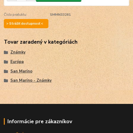
Číslo produktu:
SMMN33261
> Strážiť dostupnosť <
Tovar zaradený v kategóriách
Známky
Európa
San Maríno
San Maríno - Známky
Informácie pre zákazníkov