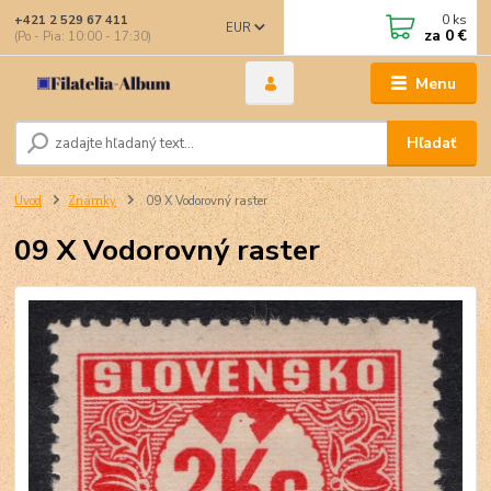
0
ks
+421 2 529 67 411
EUR
za
0 €
(Po - Pia: 10:00 - 17:30)
Menu
Hľadať
Úvod
Známky
09 X Vodorovný raster
09 X Vodorovný raster