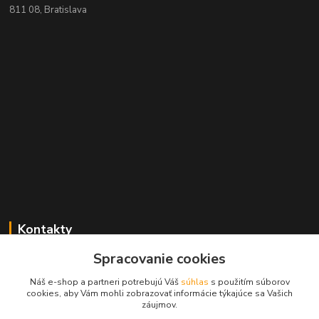
811 08, Bratislava
Kontakty
Spracovanie cookies
+421 2 529 67 411
(Po - Pia: 10:00 - 17:30)
Náš e-shop a partneri potrebujú Váš
súhlas
s použitím súborov
cookies, aby Vám mohli zobrazovať informácie týkajúce sa Vašich
obchod@filatelia-album.sk
záujmov.