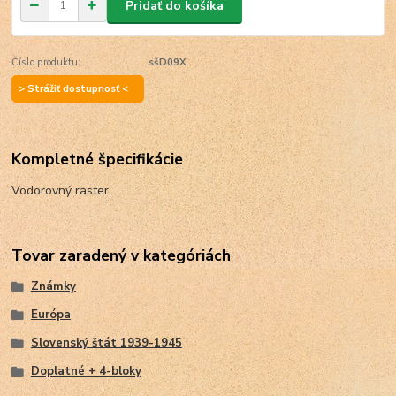
Pridať do košíka
Číslo produktu:
sšD09X
> Strážiť dostupnosť <
Kompletné špecifikácie
Vodorovný raster.
Tovar zaradený v kategóriách
Známky
Európa
Slovenský štát 1939-1945
Doplatné + 4-bloky