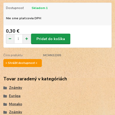
Dostupnosť
Skladom 1
Nie sme platcovia DPH
0,30 €
Pridať do košíka
Číslo produktu:
MCMN32305
> Strážiť dostupnosť <
Tovar zaradený v kategóriách
Známky
Európa
Monako
Známky