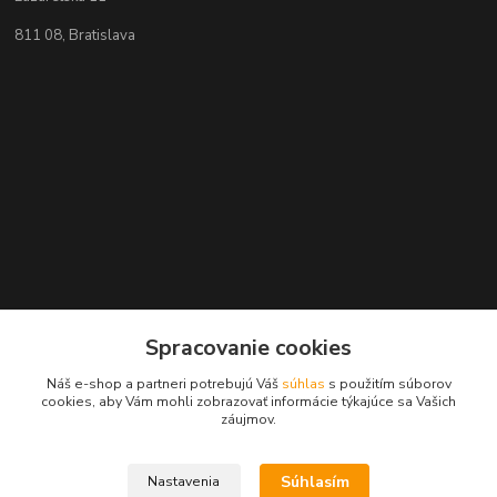
811 08, Bratislava
Spracovanie cookies
Kontakty
Náš e-shop a partneri potrebujú Váš
súhlas
s použitím súborov
cookies, aby Vám mohli zobrazovať informácie týkajúce sa Vašich
záujmov.
+421 2 529 67 411
(Po - Pia: 10:00 - 17:30)
Súhlasím
Nastavenia
obchod@filatelia-album.sk