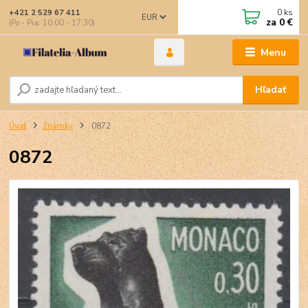
0
ks
+421 2 529 67 411
EUR
za
0 €
(Po - Pia: 10:00 - 17:30)
Menu
Hľadať
Úvod
Známky
0872
0872