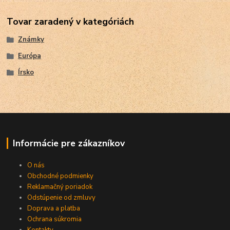
Tovar zaradený v kategóriách
Známky
Európa
Írsko
Informácie pre zákazníkov
O nás
Obchodné podmienky
Reklamačný poriadok
Odstúpenie od zmluvy
Doprava a platba
Ochrana súkromia
Kontakty