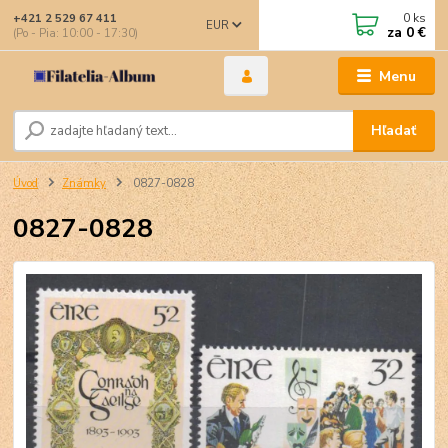
0
ks
+421 2 529 67 411
EUR
za
0 €
(Po - Pia: 10:00 - 17:30)
Menu
Hľadať
Úvod
Známky
0827-0828
0827-0828