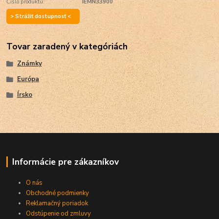
Číslo produktu:
IEMN33900
> Strážiť dostupnosť <
Tovar zaradený v kategóriách
Známky
Európa
Írsko
Informácie pre zákazníkov
O nás
Obchodné podmienky
Reklamačný poriadok
Odstúpenie od zmluvy