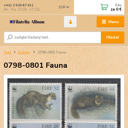
0
ks
+421 2 529 67 411
EUR
za
0 €
(Po - Pia: 10:00 - 17:30)
Menu
Hľadať
Úvod
Známky
0798-0801 Fauna
0798-0801 Fauna