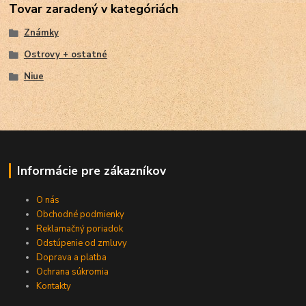
Tovar zaradený v kategóriách
Známky
Ostrovy + ostatné
Niue
Informácie pre zákazníkov
O nás
Obchodné podmienky
Reklamačný poriadok
Odstúpenie od zmluvy
Doprava a platba
Ochrana súkromia
Kontakty