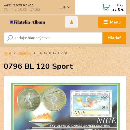
0
ks
+421 2 529 67 411
EUR
za
0 €
(Po - Pia: 10:00 - 17:30)
Menu
Hľadať
Úvod
Známky
0796 BL 120 Sport
0796 BL 120 Sport