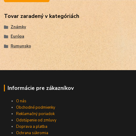
Tovar zaradený v kategóriách
Známky
Európa
Rumunsko
Informácie pre zákazníkov
O nás
Obchodné podmienky
Reklamačný poriadok
Odstúpenie od zmluvy
Doprava a platba
Ochrana súkromia