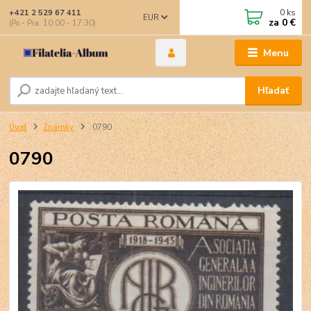
0
ks
+421 2 529 67 411
EUR
za
0 €
(Po - Pia: 10:00 - 17:30)
Menu
Hľadať
Úvod
Známky
0790
0790