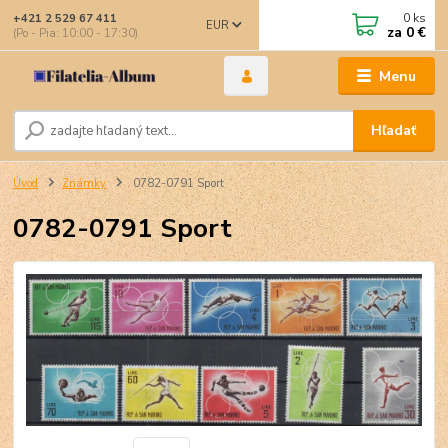
0
ks
+421 2 529 67 411
EUR
za
0 €
(Po - Pia: 10:00 - 17:30)
Menu
Hľadať
Úvod
Známky
0782-0791 Sport
0782-0791 Sport