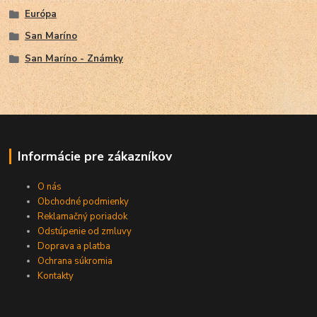
Európa
San Maríno
San Maríno - Známky
Informácie pre zákazníkov
O nás
Obchodné podmienky
Reklamačný poriadok
Odstúpenie od zmluvy
Doprava a platba
Ochrana súkromia
Kontakty