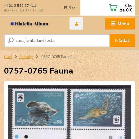
0
ks
+421 2 529 67 411
EUR
za
0 €
(Po - Pia: 10:00 - 17:30)
Menu
Hľadať
Úvod
Známky
0757-0765 Fauna
0757-0765 Fauna