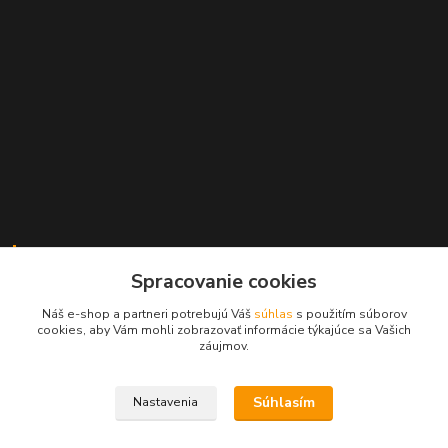
Kontakty
Spracovanie cookies
+421 2 529 67 411
Náš e-shop a partneri potrebujú Váš
súhlas
s použitím súborov
(Po - Pia: 10:00 - 17:30)
cookies, aby Vám mohli zobrazovať informácie týkajúce sa Vašich
záujmov.
obchod@filatelia-album.sk
Súhlasím
Nastavenia