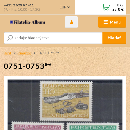
0
ks
+421 2 529 67 411
EUR
za
0 €
(Po - Pia: 10:00 - 17:30)
Menu
Hľadať
Úvod
Známky
0751-0753**
0751-0753**