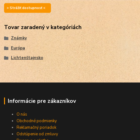
> Strážiť dostupnosť <
Tovar zaradený v kategóriách
Známky
Európa
Lichtenštajnsko
Informácie pre zákazníkov
O nás
Obchodné podmienky
Reklamačný poriadok
Odstúpenie od zmluvy