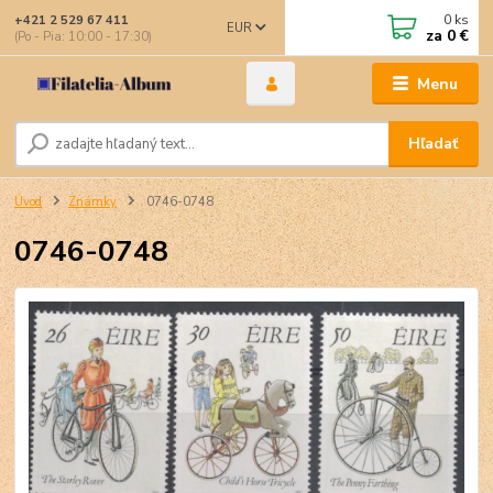
0
ks
+421 2 529 67 411
EUR
za
0 €
(Po - Pia: 10:00 - 17:30)
Menu
Hľadať
Úvod
Známky
0746-0748
0746-0748