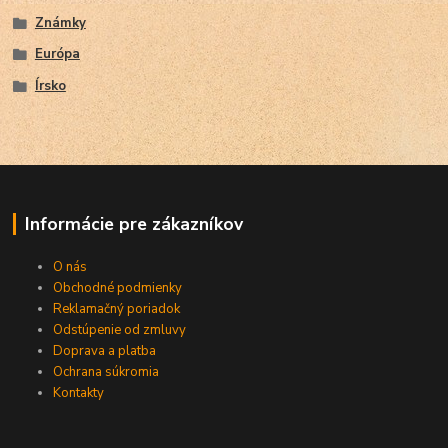
Známky
Európa
Írsko
Informácie pre zákazníkov
O nás
Obchodné podmienky
Reklamačný poriadok
Odstúpenie od zmluvy
Doprava a platba
Ochrana súkromia
Kontakty