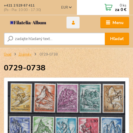
0
ks
+421 2 529 67 411
EUR
za
0 €
(Po - Pia: 10:00 - 17:30)
Menu
Hľadať
Úvod
Známky
0729-0738
0729-0738