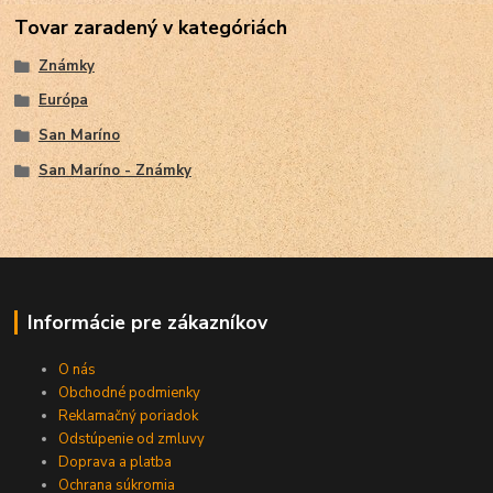
Tovar zaradený v kategóriách
Známky
Európa
San Maríno
San Maríno - Známky
Informácie pre zákazníkov
O nás
Obchodné podmienky
Reklamačný poriadok
Odstúpenie od zmluvy
Doprava a platba
Ochrana súkromia