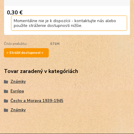
0,30 €
Momentálne nie je k dispozícii - kontaktujte nás alebo
použite stráženie dostupnosti nižšie.
Číslo produktu:
071M
> Strážiť dostupnosť <
Tovar zaradený v kategóriách
Známky
Európa
Čechy a Morava 1939-1945
Známky