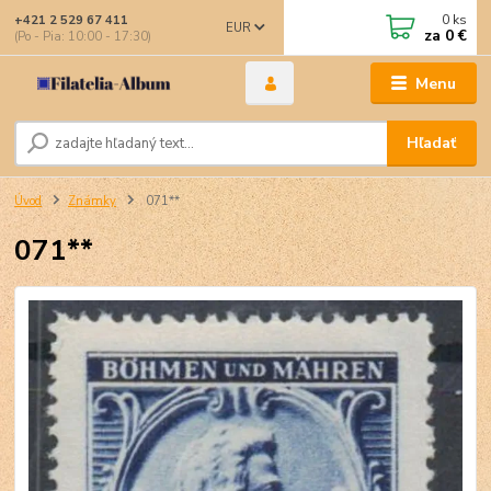
0
ks
+421 2 529 67 411
EUR
za
0 €
(Po - Pia: 10:00 - 17:30)
Menu
Hľadať
Úvod
Známky
071**
071**