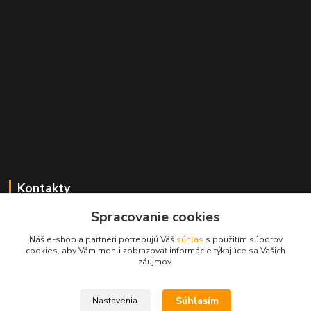
Kontakty
Spracovanie cookies
+421 2 529 67 411
(Po - Pia: 10:00 - 17:30)
Náš e-shop a partneri potrebujú Váš
súhlas
s použitím súborov
cookies, aby Vám mohli zobrazovať informácie týkajúce sa Vašich
obchod@filatelia-album.sk
záujmov.
Súhlasím
Nastavenia