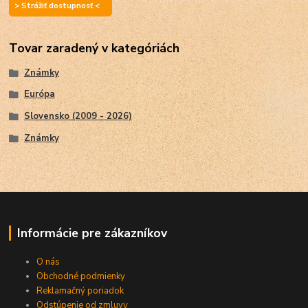
> Strážiť dostupnosť <
Tovar zaradený v kategóriách
Známky
Európa
Slovensko (2009 - 2026)
Známky
Informácie pre zákazníkov
O nás
Obchodné podmienky
Reklamačný poriadok
Odstúpenie od zmluvy