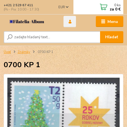
0
ks
+421 2 529 67 411
EUR
za
0 €
(Po - Pia: 10:00 - 17:30)
Menu
Hľadať
Úvod
Známky
0700 KP 1
0700 KP 1