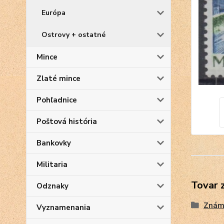
Európa
Ostrovy + ostatné
Mince
Zlaté mince
Pohľadnice
Poštová história
Bankovky
Militaria
Tovar 
Odznaky
Znám
Vyznamenania