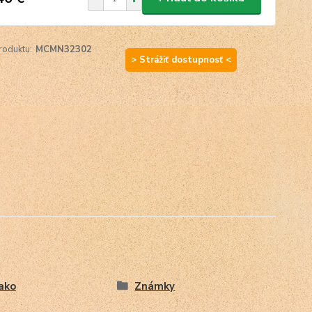
roduktu:
MCMN32302
> Strážiť dostupnosť <
ako
Známky