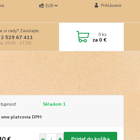
ia
Prihlásenie
EUR
e si rady? Zavolajte.
0
ks
 2 529 67 411
za
0 €
ia: 10:00 - 17:30)
tupnosť
Skladom 1
 sme platcovia DPH
40 €
Pridať do košíka