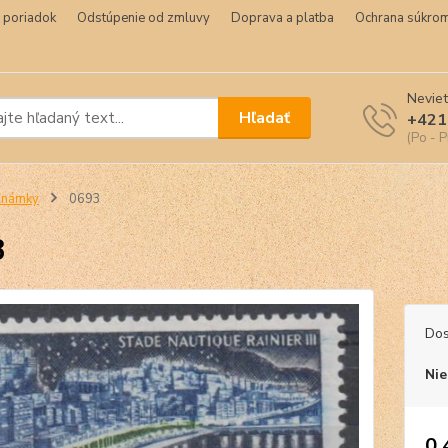
 poriadok
Odstúpenie od zmluvy
Doprava a platba
Ochrana súkrom
Neviet
Hľadať
+421
(Po - P
Známky
0693
3
Dos
Nie
0,