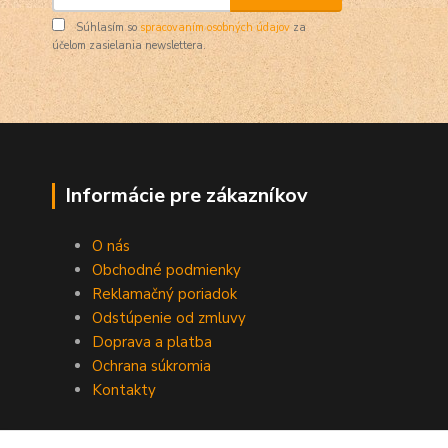
Súhlasím so
spracovaním osobných údajov
za
účelom zasielania newslettera.
Informácie pre zákazníkov
O nás
Obchodné podmienky
Reklamačný poriadok
Odstúpenie od zmluvy
Doprava a platba
Ochrana súkromia
Kontakty