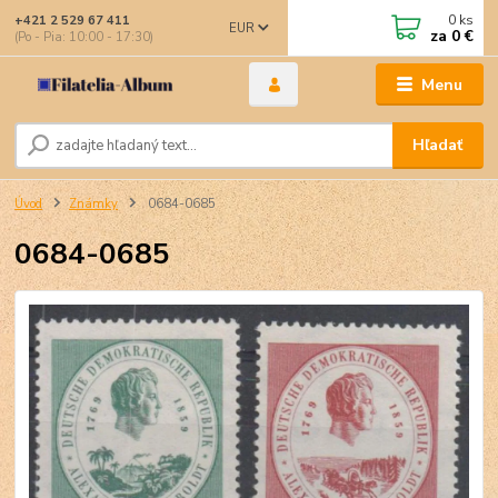
0
ks
+421 2 529 67 411
EUR
za
0 €
(Po - Pia: 10:00 - 17:30)
Menu
Hľadať
Úvod
Známky
0684-0685
0684-0685