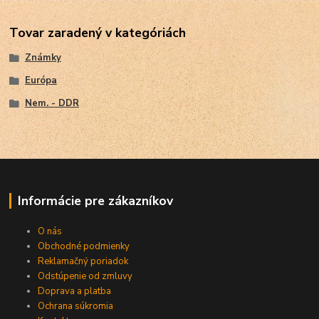
Tovar zaradený v kategóriách
Známky
Európa
Nem. - DDR
Informácie pre zákazníkov
O nás
Obchodné podmienky
Reklamačný poriadok
Odstúpenie od zmluvy
Doprava a platba
Ochrana súkromia