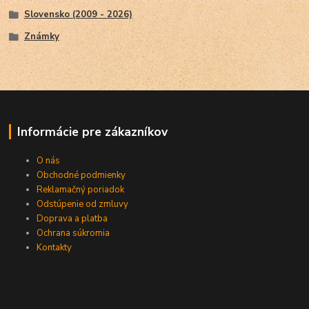
Slovensko (2009 - 2026)
Známky
Informácie pre zákazníkov
O nás
Obchodné podmienky
Reklamačný poriadok
Odstúpenie od zmluvy
Doprava a platba
Ochrana súkromia
Kontakty