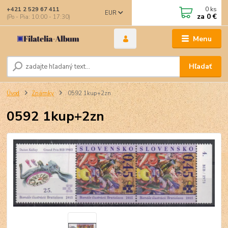
0
ks
+421 2 529 67 411
EUR
za
0 €
(Po - Pia: 10:00 - 17:30)
Menu
Hľadať
Úvod
Známky
0592 1kup+2zn
0592 1kup+2zn