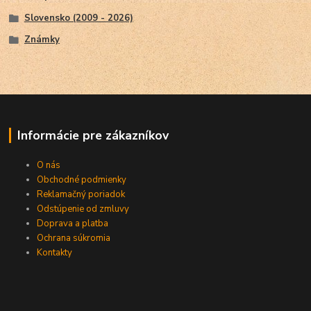
Slovensko (2009 - 2026)
Známky
Informácie pre zákazníkov
O nás
Obchodné podmienky
Reklamačný poriadok
Odstúpenie od zmluvy
Doprava a platba
Ochrana súkromia
Kontakty