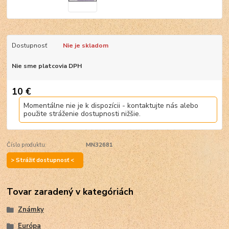
Dostupnosť
Nie je skladom
Nie sme platcovia DPH
10 €
Momentálne nie je k dispozícii - kontaktujte nás alebo
použite stráženie dostupnosti nižšie.
Číslo produktu:
MN32681
> Strážiť dostupnosť <
Tovar zaradený v kategóriách
Známky
Európa