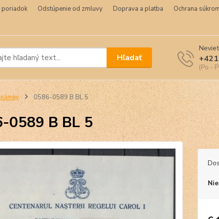
 poriadok
Odstúpenie od zmluvy
Doprava a platba
Ochrana súkrom
Neviet
Hľadať
+421
(Po - P
Známky
0586-0589 B BL 5
-0589 B BL 5
Dos
Nie