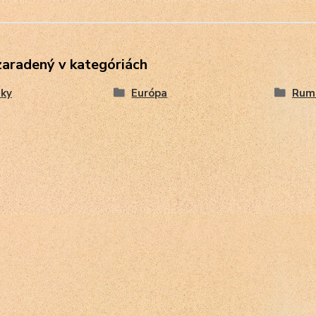
zaradený v kategóriách
ky
Európa
Rum