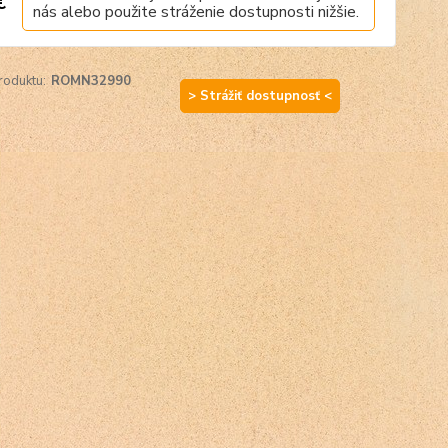
€
nás alebo použite stráženie dostupnosti nižšie.
roduktu:
ROMN32990
> Strážiť dostupnosť <