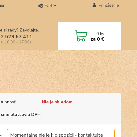
ia
Prihlásenie
EUR
e si rady? Zavolajte.
0
ks
 2 529 67 411
za
0 €
ia: 10:00 - 17:30)
tupnosť
Nie je skladom
 sme platcovia DPH
Momentálne nie je k dispozícii - kontaktujte