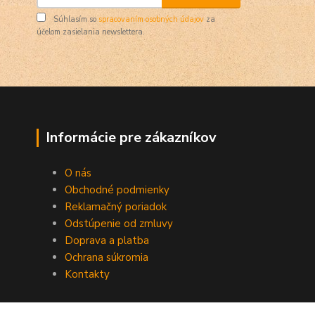
Súhlasím so
spracovaním osobných údajov
za
účelom zasielania newslettera.
Informácie pre zákazníkov
O nás
Obchodné podmienky
Reklamačný poriadok
Odstúpenie od zmluvy
Doprava a platba
Ochrana súkromia
Kontakty