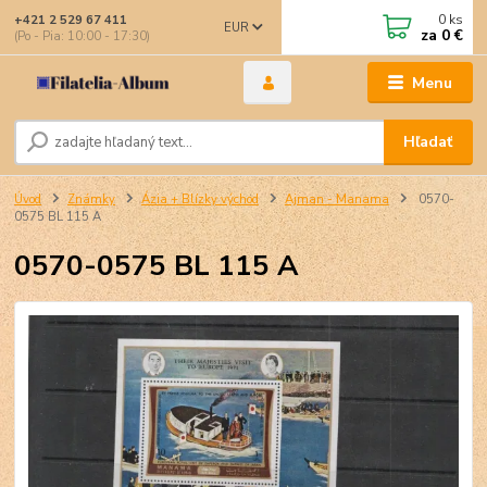
0
ks
+421 2 529 67 411
EUR
za
0 €
(Po - Pia: 10:00 - 17:30)
Menu
Hľadať
Úvod
Známky
Ázia + Blízky východ
Ajman - Manama
0570-
0575 BL 115 A
0570-0575 BL 115 A