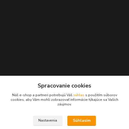
Kontakty
Spracovanie cookies
+421 2 529 67 411
Náš e-shop a partneri potrebujú Váš
súhlas
s použitím súborov
(Po - Pia: 10:00 - 17:30)
cookies, aby Vám mohli zobrazovať informácie týkajúce sa Vašich
záujmov.
obchod@filatelia-album.sk
Súhlasím
Nastavenia