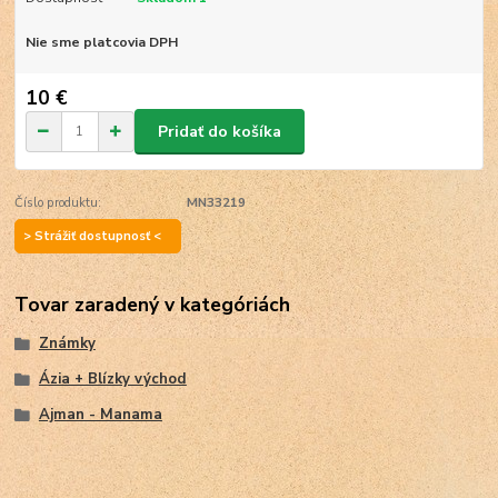
Nie sme platcovia DPH
10 €
Pridať do košíka
Číslo produktu:
MN33219
> Strážiť dostupnosť <
Tovar zaradený v kategóriách
Známky
Ázia + Blízky východ
Ajman - Manama