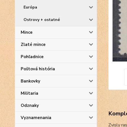
Európa
Ostrovy + ostatné
Mince
Zlaté mince
Pohľadnice
Poštová história
Bankovky
Militaria
Odznaky
Komple
Vyznamenania
Zvisly ra