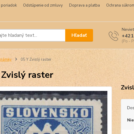
 poriadok
Odstúpenie od zmluvy
Doprava a platba
Ochrana súkrom
Neviet
Hľadať
+421
(Po - P
Známky
05 Y Zvislý raster
 Zvislý raster
Zvis
Dos
Nie