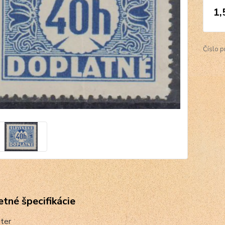
1,
Číslo p
tné špecifikácie
ster