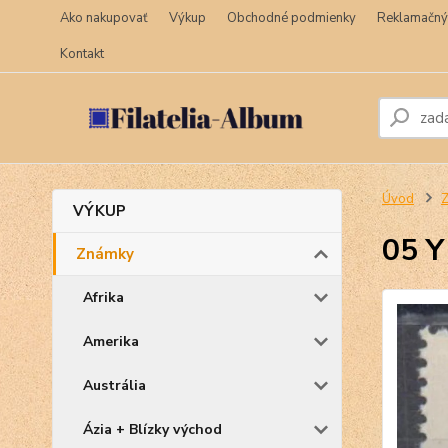
Ako nakupovať
Výkup
Obchodné podmienky
Reklamačný
Kontakt
Úvod
VÝKUP
05 Y
Známky
Afrika
Amerika
Austrália
Ázia + Blízky východ