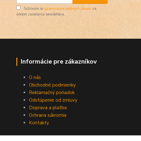
Súhlasím so
spracovaním osobných údajov
za
účelom zasielania newslettera.
Informácie pre zákazníkov
O nás
Obchodné podmienky
Reklamačný poriadok
Odstúpenie od zmluvy
Doprava a platba
Ochrana súkromia
Kontakty