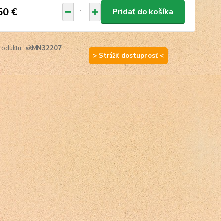
50 €
Pridať do košíka
roduktu:
sšMN32207
> Strážiť dostupnosť <