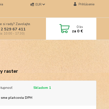
ia
Prihlásenie
EUR
e si rady? Zavolajte.
0
ks
 2 529 67 411
za
0 €
ia: 10:00 - 17:30)
ly raster
tupnosť
Skladom 1
 sme platcovia DPH