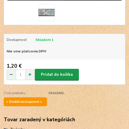
Dostupnosť
Skladom 1
Nie sme platcovia DPH
1,20 €
Pridať do košíka
Číslo produktu:
SK0488KL
> Strážiť dostupnosť <
Tovar zaradený v kategóriách