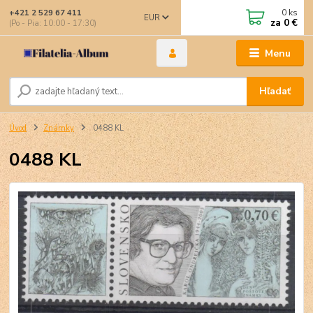
0
ks
+421 2 529 67 411
EUR
za
0 €
(Po - Pia: 10:00 - 17:30)
Menu
Hľadať
Úvod
Známky
0488 KL
0488 KL