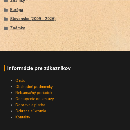
Známky
Európa
Slovensko (2009 - 2026)
Známky
Informácie pre zákazníkov
O nás
Obchodné podmienky
Reklamačný poriadok
Odstúpenie od zmluvy
Doprava a platba
Ochrana súkromia
Kontakty