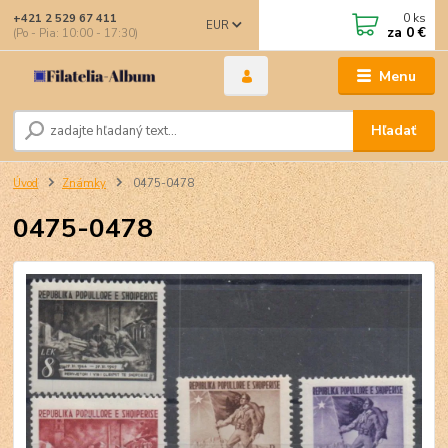
0
ks
+421 2 529 67 411
EUR
za
0 €
(Po - Pia: 10:00 - 17:30)
Menu
Hľadať
Úvod
Známky
0475-0478
0475-0478