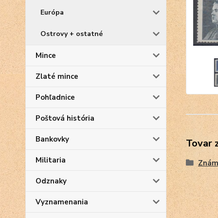
Európa
Ostrovy + ostatné
Mince
Zlaté mince
Pohľadnice
Poštová história
Bankovky
Tovar 
Militaria
Znám
Odznaky
Vyznamenania