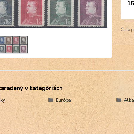
15
Číslo p
zaradený v kategóriách
ky
Európa
Albá