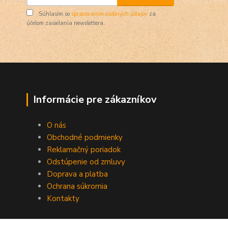
Súhlasím so
spracovaním osobných údajov
za
účelom zasielania newslettera.
Informácie pre zákazníkov
O nás
Obchodné podmienky
Reklamačný poriadok
Odstúpenie od zmluvy
Doprava a platba
Ochrana súkromia
Kontakty