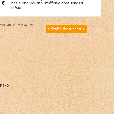
 €
nás alebo použite stráženie dostupnosti
nižšie.
roduktu:
ALMN34129
> Strážiť dostupnosť <
nsko