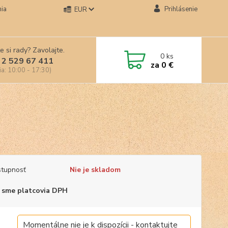
ia
Prihlásenie
EUR
e si rady? Zavolajte.
0
ks
 2 529 67 411
za
0 €
ia: 10:00 - 17:30)
tupnosť
Nie je skladom
 sme platcovia DPH
Momentálne nie je k dispozícii - kontaktujte