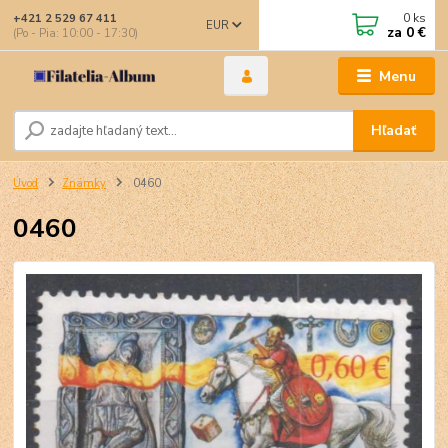
0
ks
+421 2 529 67 411
EUR
za
0 €
(Po - Pia: 10:00 - 17:30)
Menu
Hľadať
Úvod
Známky
0460
0460