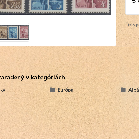
5 
Číslo p
zaradený v kategóriách
ky
Európa
Albá