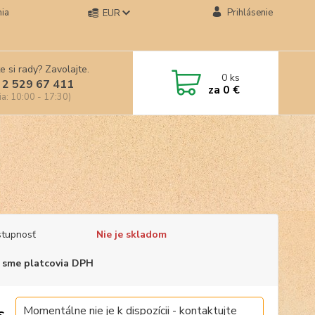
ia
Prihlásenie
EUR
e si rady? Zavolajte.
0
ks
 2 529 67 411
za
0 €
ia: 10:00 - 17:30)
tupnosť
Nie je skladom
 sme platcovia DPH
Momentálne nie je k dispozícii - kontaktujte