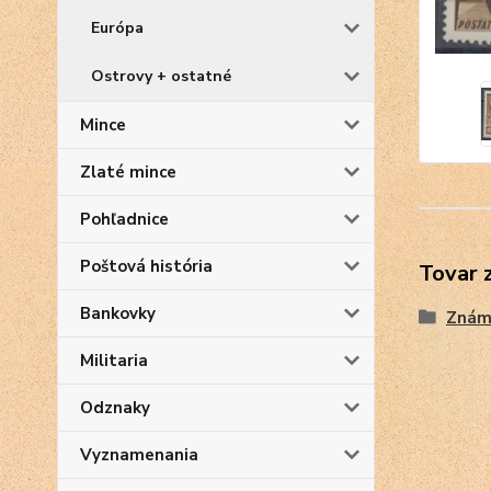
Európa
Ostrovy + ostatné
Mince
Zlaté mince
Pohľadnice
Poštová história
Tovar 
Bankovky
Znám
Militaria
Odznaky
Vyznamenania