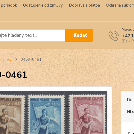
 poriadok
Odstúpenie od zmluvy
Doprava a platba
Ochrana súkrom
Neviet
Hľadať
+421
(Po - P
Známky
0459-0461
9-0461
Dos
Nie