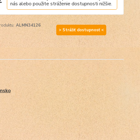
€
nás alebo použite stráženie dostupnosti nižšie.
roduktu:
ALMN34126
> Strážiť dostupnosť <
nsko