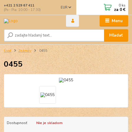
0
ks
+421 2 529 67 411
EUR
za
0 €
(Po - Pia: 10:00 - 17:30)
Menu
Hľadať
Úvod
Známky
0455
0455
Dostupnosť
Nie je skladom