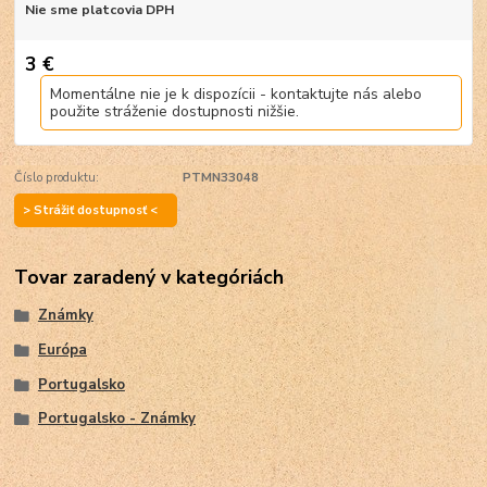
Nie sme platcovia DPH
3 €
Momentálne nie je k dispozícii - kontaktujte nás alebo
použite stráženie dostupnosti nižšie.
Číslo produktu:
PTMN33048
> Strážiť dostupnosť <
Tovar zaradený v kategóriách
Známky
Európa
Portugalsko
Portugalsko - Známky