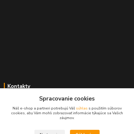
Kontakty
Spracovanie cookies
+421 2 529 67 411
(Po - Pia: 10:00 - 17:30)
Náš e-shop a partneri potrebujú Váš
súhlas
s použitím súborov
cookies, aby Vám mohli zobrazovať informácie týkajúce sa Vašich
obchod@filatelia-album.sk
záujmov.