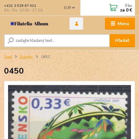
0
ks
+421 2 529 67 411
EUR
za
0 €
(Po - Pia: 10:00 - 17:30)
Menu
Hľadať
Úvod
Známky
0450
0450