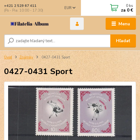
0
ks
+421 2 529 67 411
EUR
za
0 €
(Po - Pia: 10:00 - 17:30)
Menu
Hľadať
Úvod
Známky
0427-0431 Sport
0427-0431 Sport