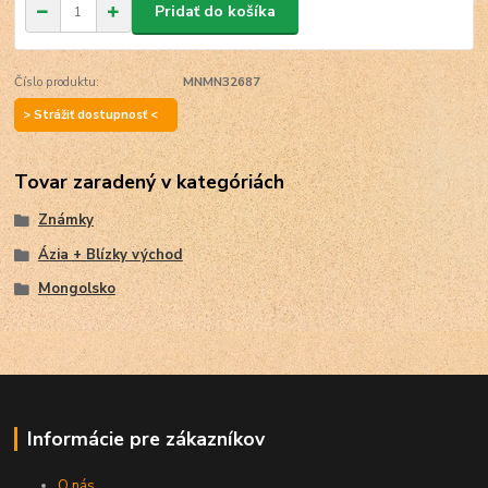
Pridať do košíka
Číslo produktu:
MNMN32687
> Strážiť dostupnosť <
Tovar zaradený v kategóriách
Známky
Ázia + Blízky východ
Mongolsko
Informácie pre zákazníkov
O nás