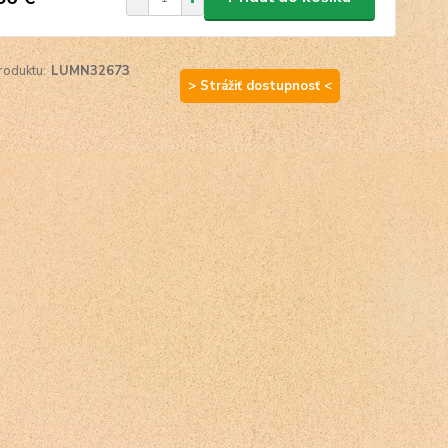
roduktu:
LUMN32673
> Strážiť dostupnosť <