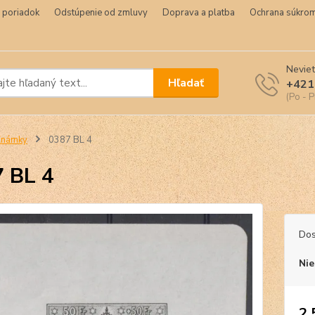
 poriadok
Odstúpenie od zmluvy
Doprava a platba
Ochrana súkrom
Neviet
Hľadať
+421
(Po - P
Známky
0387 BL 4
 BL 4
Dos
Nie
2,