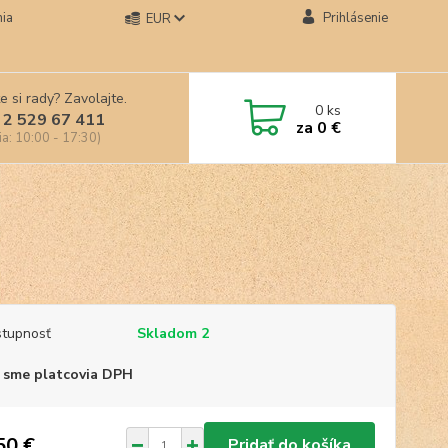
ia
Prihlásenie
EUR
e si rady? Zavolajte.
0
ks
 2 529 67 411
za
0 €
ia: 10:00 - 17:30)
tupnosť
Skladom 2
 sme platcovia DPH
50 €
Pridať do košíka