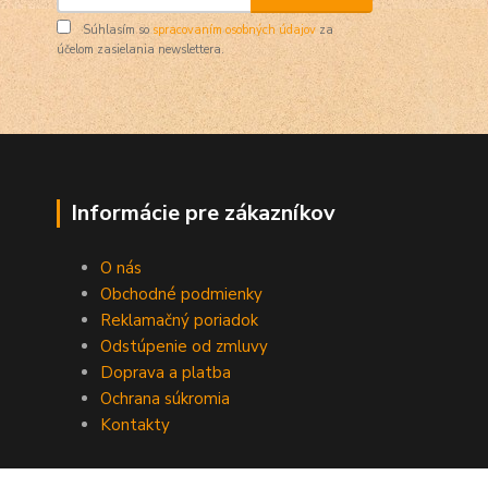
Súhlasím so
spracovaním osobných údajov
za
účelom zasielania newslettera.
Informácie pre zákazníkov
O nás
Obchodné podmienky
Reklamačný poriadok
Odstúpenie od zmluvy
Doprava a platba
Ochrana súkromia
Kontakty