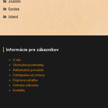
Známky
Európa
Island
Informácie pre zákazníkov
O nás
Obchodné podmienky
Reklamačný poriadok
Odstúpenie od zmluvy
Doprava a platba
Ochrana súkromia
Kontakty