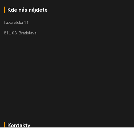
Kde nás nájdete
Lazaretská 11
811 08, Bratislava
Kontakty