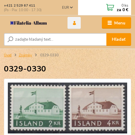
0
ks
+421 2 529 67 411
EUR
za
0 €
(Po - Pia: 10:00 - 17:30)
Menu
Hľadať
Úvod
Známky
0329-0330
0329-0330