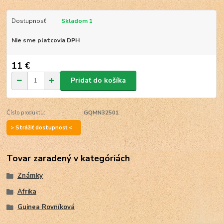
Dostupnosť
Skladom 1
Nie sme platcovia DPH
11 €
Pridať do košíka
Číslo produktu:
GQMN32501
> Strážiť dostupnosť <
Tovar zaradený v kategóriách
Známky
Afrika
Guinea Rovníková