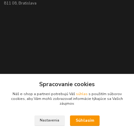
811 08, Bratislava
Spracovanie cookies
Náš e-shop a partneri potrebujú Váš
súhlas
s použitím súborov
Kontakty
cookies, aby Vám mohli zobrazovať informácie týkajúce sa Vašich
záujmov.
+421 2 529 67 411
(Po - Pia: 10:00 - 17:30)
Súhlasím
Nastavenia
obchod@filatelia-album.sk