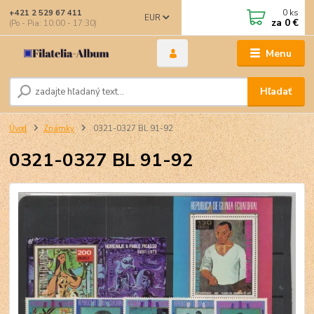
0
ks
+421 2 529 67 411
EUR
za
0 €
(Po - Pia: 10:00 - 17:30)
Menu
Hľadať
Úvod
Známky
0321-0327 BL 91-92
0321-0327 BL 91-92