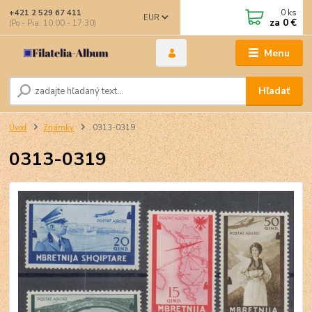
0
ks
+421 2 529 67 411
EUR
za
0 €
(Po - Pia: 10:00 - 17:30)
Menu
Hľadať
Úvod
Známky
0313-0319
0313-0319