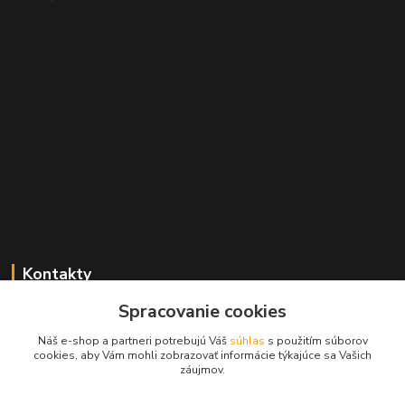
Kontakty
Spracovanie cookies
+421 2 529 67 411
(Po - Pia: 10:00 - 17:30)
Náš e-shop a partneri potrebujú Váš
súhlas
s použitím súborov
cookies, aby Vám mohli zobrazovať informácie týkajúce sa Vašich
obchod@filatelia-album.sk
záujmov.