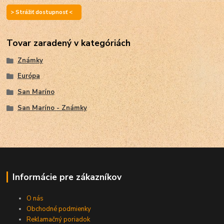
> Strážiť dostupnosť <
Tovar zaradený v kategóriách
Známky
Európa
San Maríno
San Maríno - Známky
Informácie pre zákazníkov
O nás
Obchodné podmienky
Reklamačný poriadok