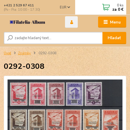
0
ks
+421 2 529 67 411
EUR
za
0 €
(Po - Pia: 10:00 - 17:30)
Menu
Hľadať
Úvod
Známky
0292-0308
0292-0308