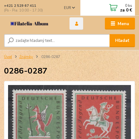
0
ks
+421 2 529 67 411
EUR
za
0 €
(Po - Pia: 10:00 - 17:30)
Menu
Hľadať
Úvod
Známky
0286-0287
0286-0287