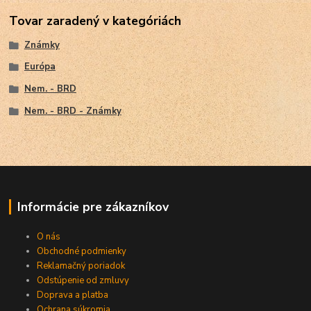
Tovar zaradený v kategóriách
Známky
Európa
Nem. - BRD
Nem. - BRD - Známky
Informácie pre zákazníkov
O nás
Obchodné podmienky
Reklamačný poriadok
Odstúpenie od zmluvy
Doprava a platba
Ochrana súkromia