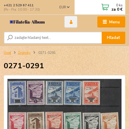
0
ks
+421 2 529 67 411
EUR
za
0 €
(Po - Pia: 10:00 - 17:30)
Menu
Hľadať
Úvod
Známky
0271-0291
0271-0291