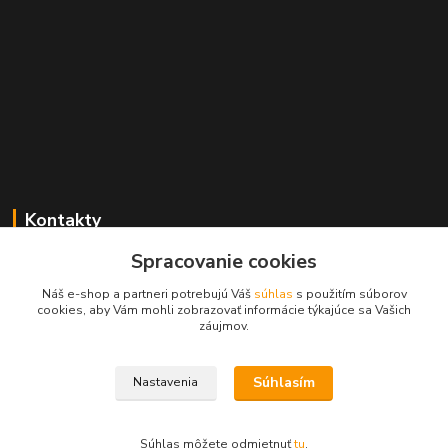
Kontakty
Spracovanie cookies
+421 2 529 67 411
(Po - Pia: 10:00 - 17:30)
Náš e-shop a partneri potrebujú Váš
súhlas
s použitím súborov
cookies, aby Vám mohli zobrazovať informácie týkajúce sa Vašich
obchod@filatelia-album.sk
záujmov.
Súhlasím
Nastavenia
Copyright © Filatelia-album.sk
Súhlas môžete odmietnuť
tu
.