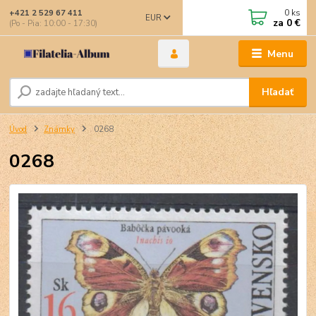
0
ks
+421 2 529 67 411
EUR
za
0 €
(Po - Pia: 10:00 - 17:30)
Menu
Hľadať
Úvod
Známky
0268
0268